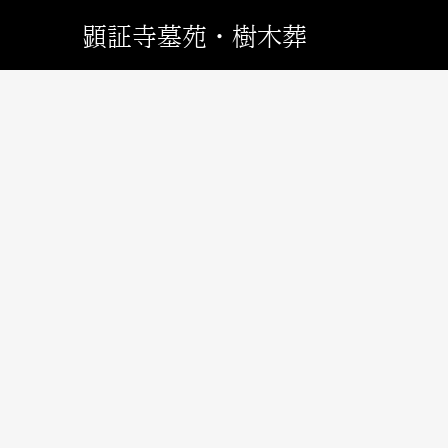
顕証寺墓苑・樹木葬