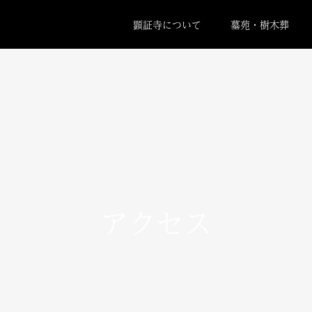
顕証寺について
墓苑・樹木葬
アクセス